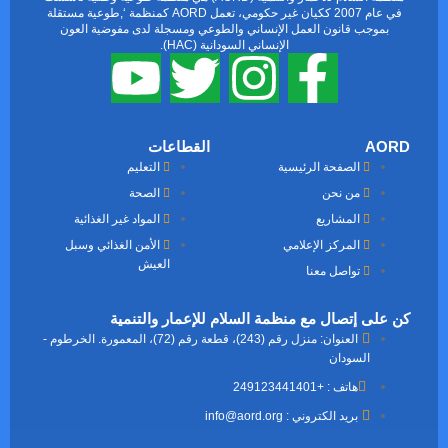
في عام 2007 ككيان غير حكومي، تعمل AORD كمنظمة ‘,طوعية مستقلة
ون العمل الإنساني والطوعي ومسجلة لدى مفوضية العون
الإنساني السودانية (HAC).
القطاعات
حة الرئيسية
التعليم
نحن
الصحة
اريع
المواد غير الغذائية
كز الإعلامي
الأمن الغذائي وسبل
العيش
ل معنا
ل مع منظمة السلام للإعمار والتنمية
العنوان: منزل رقم (243)، قطعة رقم (72)، المعمورة. الخرطوم -
ان
كتروني : info@aord.org