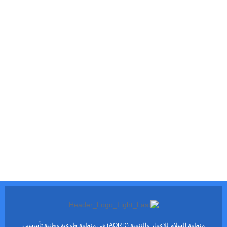
منظمة السلام للاعمار والتنمية (AORD) هي منظمة طوعية وطنية تأسست